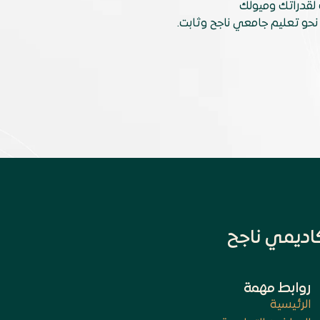
لقدراتك وميولك
حو تعليم جامعي ناجح وثابت.
اديمي ناجح
روابط مهمة
الرئيسية