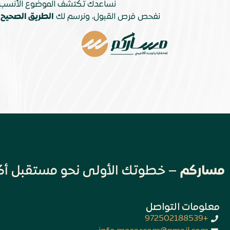
نساعدك تكتشف الموضوع الأنسب 
نفحص فرص القبول، ونرسم لك
الطريق الصحيح
ن
مساركم
– خطوتك الأولى نحو مستقبل أك
معلومات التواصل
+972502188539