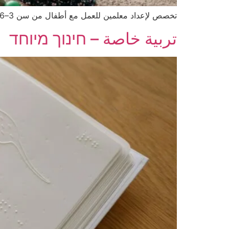
تخصص لإعداد معلمين للعمل مع أطفال من سن 3–6، مع التركيز على النمو العقلي واللغوي والعاطفي والحركي، وطرق التعليم عبر اللعب.
تربية خاصة – חינוך מיוחד