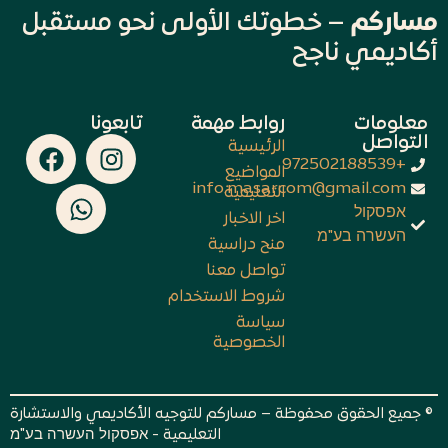
مساركم
– خطوتك الأولى نحو مستقبل
أكاديمي ناجح
معلومات
روابط مهمة
تابعونا
التواصل
الرئيسية
+972502188539
المواضيع
info.masarcom@gmail.com
التعليمية
אפסקול
اخر الاخبار
העשרה בע"מ
منح دراسية
تواصل معنا
شروط الاستخدام
سياسة
الخصوصية
© جميع الحقوق محفوظة – مساركم للتوجيه الأكاديمي والاستشارة
التعليمية - אפסקול העשרה בע"מ