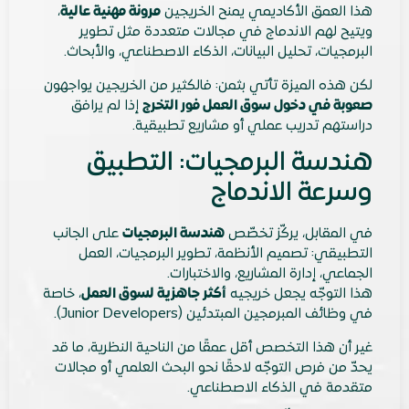
هذا العمق الأكاديمي يمنح الخريجين
مرونة مهنية عالية
،
ويتيح لهم الاندماج في مجالات متعددة مثل تطوير
البرمجيات، تحليل البيانات، الذكاء الاصطناعي، والأبحاث.
لكن هذه الميزة تأتي بثمن: فالكثير من الخريجين يواجهون
صعوبة في دخول سوق العمل فور التخرج
إذا لم يرافق
دراستهم تدريب عملي أو مشاريع تطبيقية.
هندسة البرمجيات: التطبيق
وسرعة الاندماج
في المقابل، يركّز تخصّص
هندسة البرمجيات
على الجانب
التطبيقي: تصميم الأنظمة، تطوير البرمجيات، العمل
الجماعي، إدارة المشاريع، والاختبارات.
هذا التوجّه يجعل خريجيه
أكثر جاهزية لسوق العمل
، خاصة
في وظائف المبرمجين المبتدئين (Junior Developers).
غير أن هذا التخصص أقل عمقًا من الناحية النظرية، ما قد
يحدّ من فرص التوجّه لاحقًا نحو البحث العلمي أو مجالات
متقدمة في الذكاء الاصطناعي.