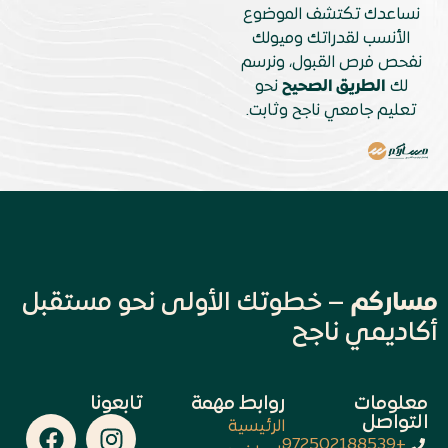
نساعدك تكتشف الموضوع
الأنسب لقدراتك وميولك
نفحص فرص القبول، ونرسم
لك
الطريق الصحيح
نحو
تعليم جامعي ناجح وثابت.
مساركم
– خطوتك الأولى نحو مستقبل
أكاديمي ناجح
معلومات
روابط مهمة
تابعونا
التواصل
الرئيسية
+972502188539