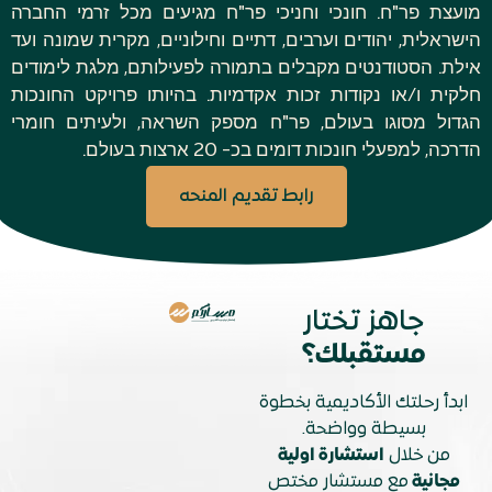
מועצת פר"ח. חונכי וחניכי פר"ח מגיעים מכל זרמי החברה
הישראלית, יהודים וערבים, דתיים וחילוניים, מקרית שמונה ועד
אילת. הסטודנטים מקבלים בתמורה לפעילותם, מלגת לימודים
חלקית ו/או נקודות זכות אקדמיות. בהיותו פרויקט החונכות
הגדול מסוגו בעולם, פר"ח מספק השראה, ולעיתים חומרי
הדרכה, למפעלי חונכות דומים בכ- 20 ארצות בעולם.
رابط تقديم المنحه
جاهز تختار
مستقبلك؟
ابدأ رحلتك الأكاديمية بخطوة
بسيطة وواضحة.
من خلال
استشارة اولية
مجانية
مع مستشار مختص