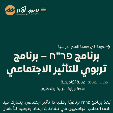
العودة الى صفحة المنح الدراسية
برنامج פר"ח – برنامج
تربوي للتأثير الاجتماعي
مجال المنحه :
منحة أكاديمية
منحة وزارة التربية والتعليم
يُعدّ برنامج פר"ח برنامجًا وطنيًا ذا تأثير اجتماعي، يشارك فيه
آلاف الطلاب الجامعيين في نشاطات إرشاد وتوجيه للأطفال