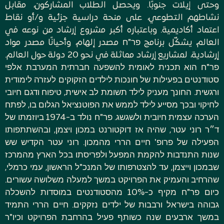
وحتى إيلات جنوبًا. ويحصل الطلاب المشاركون، مقابل
نشاطهم التطوعي، على منحة دراسية جزئية و/أو نقاط
اعتماد أكاديمية. وباعتباره أكبر مشروع إرشاد من نوعه في
العالم، يشكّل برنامج פר"ח مصدر إلهام، وأحيانًا مصدر مواد
إرشادية، لمشاريع إرشاد مماثلة في نحو 20 دولة حول العالم.
פר"ח הוא תכנית לאומית להשפעה חברתית המערבת אלפי
סטודנטים בפעילות של חונכות לילדים הזקוקים לעזרה לימודית
ורגשית. החונך מעניק לילד תשומת לב אישית, טיפוח ודגם חיובי
לחיקוי ובכך מסייע לילד לממש את הפוטנציאל הגלום בו, לפתח
הערכה עצמית חיובית ולשגשג. פר"ח נולד ב-1974 ביוזמתו של
ד״ר רוני עטר, שהיה אז דוקטורנט במכון ויצמן, ובהשתתפותו
הפעילה של פרופ' חיים הררי מהמכון. רוני עטר הקדיש שש
שנות התנדבות להקמת המפעל ולפריסתו בכל הארץ מהמרכז
שבמכון וייצמן, עד להצטרפותו של המנכ"ל הראשון, עמי כרמלי,
שהרחיב והעמיק את הפרויקט במשך למעלה משלושה עשורים.
כיום פר"ח מקיף כ-10% מהסטודנטים במוסדות להשכלה
גבוהה בישראל ורבבות של ילדים נזקקים. חיים הררי התמיד
במשך ארבעים שנה כשותף פעיל בהרחבת הפרויקט וכיו"ר