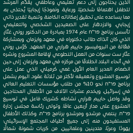
الذين يحتاجون إلى دعم تعليمي وعاطفي. يقدّم المرشد
للطفل اهتمامًا شخصيًا، ورعاية، ونموذجًا إيجابيًا يُحتذى به،
مما يساعده على تحقيق إمكاناته الكامنة، وتنمية تقدير ذاتي
إيجابي، والازدهار على الصعيدين الشخصي والتعليمي.
تأسس برنامج פר"ח عام 1974 بمبادرة من الدكتور روني عَتّار،
الذي كان آنذاك طالب دكتوراه في معهد وايزمان، وبمشاركة
فعّالة من البروفيسور حاييم هراري من المعهد. كرّس روني
عتّار ست سنوات من العمل التطوعي لإقامة المشروع ونشره
في أنحاء البلاد انطلاقًا من مركزه في معهد وايزمان، إلى حين
انضمام المدير العام الأول، عَمي كرميلي، الذي عمل على
توسيع المشروع وتعميقه لأكثر من ثلاثة عقود. اليوم يشمل
برنامج פר"ח نحو 10% من طلاب مؤسسات التعليم العالي
في إسرائيل، ويخدم عشرات الآلاف من الأطفال المحتاجين.
وقد واصل حاييم هراري نشاطه كشريك فاعل في توسيع
المشروع على مدار أربعين عامًا، وتولى رئاسة مجلس إدارة
פר"ח. ينتمي مرشدو ومرشدو برنامج פר"ח، وكذلك الأطفال
المستفيدون منه، إلى جميع أطياف المجتمع الإسرائيلي:
يهودًا وعربًا، متدينين وعلمانيين، من كريات شمونة شمالًا