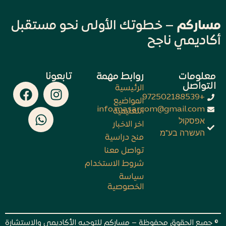
مساركم
– خطوتك الأولى نحو مستقبل
أكاديمي ناجح
معلومات
روابط مهمة
تابعونا
التواصل
الرئيسية
+972502188539
المواضيع
info.masarcom@gmail.com
التعليمية
אפסקול
اخر الاخبار
העשרה בע"מ
منح دراسية
تواصل معنا
شروط الاستخدام
سياسة
الخصوصية
© جميع الحقوق محفوظة – مساركم للتوجيه الأكاديمي والاستشارة