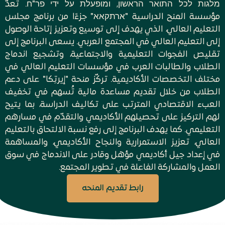
מלגות לכל התואר הראשון, ומופעלת על ידי פר"ח. تُعدّ
مؤسسة المنح الدراسية "ארתקאא" جزءًا من برنامج مجلس
التعليم العالي، الذي يهدف إلى توسيع وتعزيز إتاحة الوصول
إلى التعليم العالي في المجتمع العربي. يسعى البرنامج إلى
تقليص الفجوات التعليمية والاجتماعية، وتشجيع اندماج
الطلاب والطالبات العرب في مؤسسات التعليم العالي في
مختلف التخصصات الأكاديمية. تركّز منحة "إيرتِكا" على دعم
الطلاب من خلال تقديم مساعدة مالية تُسهم في تخفيف
العبء الاقتصادي المترتب على تكاليف الدراسة، بما يتيح
لهم التركيز على تحصيلهم الأكاديمي والتقدّم في مسارهم
التعليمي. كما يهدف البرنامج إلى رفع نسبة الالتحاق بالتعليم
العالي، تعزيز الاستمرارية والنجاح الأكاديمي، والمساهمة
في إعداد جيل أكاديمي مؤهل وقادر على الاندماج في سوق
العمل والمشاركة الفاعلة في تطوير المجتمع.
رابط تقديم المنحه