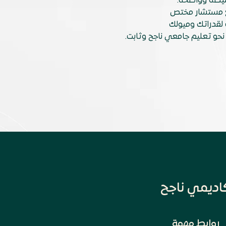
بسيطة وواضحة.
 مستشار مختص
لقدراتك وميولك
حو تعليم جامعي ناجح وثابت.
اديمي ناجح
روابط مهمة