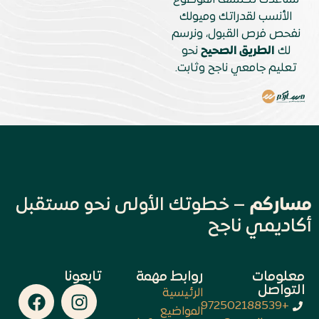
الأنسب لقدراتك وميولك
نفحص فرص القبول، ونرسم
لك
الطريق الصحيح
نحو
تعليم جامعي ناجح وثابت.
مساركم
– خطوتك الأولى نحو مستقبل
أكاديمي ناجح
معلومات
روابط مهمة
تابعونا
التواصل
الرئيسية
+972502188539
المواضيع