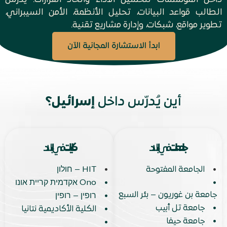
الطالب قواعد البيانات، تحليل الأنظمة، الأمن السيبراني،
تطوير مواقع، شبكات، وإدارة مشاريع تقنية.
ابدأ الاستشارة المجانية الآن
أين يُدرّس داخل
إسرائيل؟
جامعات
في البلاد
كليات
في البلاد
•
•
الجامعة المفتوحة
HIT – חולון
•
•
Ono אקדמית קריית אונו
جامعة بن غوريون – بئر السبع
•
רופין – רופין
•
جامعة تل أبيب
•
الكلية الأكاديمية نتانيا
•
جامعة حيفا
•