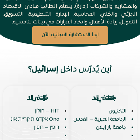
والمشاريع والشركات (إدارة). يتعلّم الطالب مبادئ الاقتصاد
الجزئي والكلي، المحاسبة، الإدارة التنظيمية، التسويق،
التمويل، ريادة الأعمال، واتخاذ القرارات في بيئات تنافسية.
ابدأ الاستشارة المجانية الآن
أين يُدرّس داخل
إسرائيل؟
جامعات
في البلاد
كليات
في البلاد
•
•
التخنيون
HIT – חולון
•
•
الجامعة العبرية – القدس
Ono אקדמית קריית אונו
•
•
جامعة بار إيلان
רופין – רופין
•
•