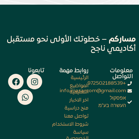
مساركم
– خطوتك الأولى نحو مستقبل
أكاديمي ناجح
معلومات
روابط مهمة
تابعونا
التواصل
الرئيسية
+972502188539
المواضيع
info.masarcom@gmail.com
التعليمية
אפסקול
اخر الاخبار
העשרה בע"מ
منح دراسية
تواصل معنا
شروط الاستخدام
سياسة
الخصوصية