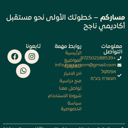
مساركم
– خطوتك الأولى نحو مستقبل
أكاديمي ناجح
معلومات
روابط مهمة
تابعونا
التواصل
الرئيسية
+972502188539
المواضيع
info.masarcom@gmail.com
التعليمية
אפסקול
اخر الاخبار
העשרה בע"מ
منح دراسية
تواصل معنا
شروط الاستخدام
سياسة
الخصوصية