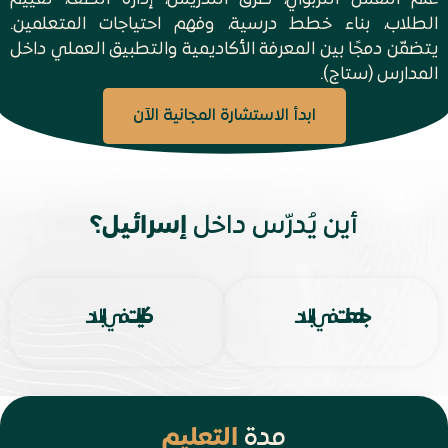
الطلاب، بناء خطط درسية، وفهم احتياجات المتعلمين.
يتضمّن دمجًا بين المعرفة الأكاديمية والتطبيق العملي داخل
المدارس (ستاج).
ابدأ الاستشارة المجانية الآن
أين يُدرّس داخل
إسرائيل؟
جامعات
في البلاد
كليات
في البلاد
مدة
التعليم